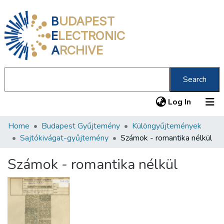
B
UDAPEST
E
LECTRONIC
A
RCHIVE
Search
(current
Log In
Home
Budapest Gyűjtemény
Különgyűjtemények
Communities & Collections
Sajtókivágat-gyűjtemény
Számok - romantika nélkül
All of DSpace
Számok - romantika nélkül
Statistics
About us