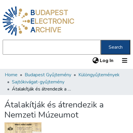
B
UDAPEST
E
LECTRONIC
A
RCHIVE
Search
(current
Log In
Home
Budapest Gyűjtemény
Különgyűjtemények
Communities & Collections
Sajtókivágat-gyűjtemény
All of DSpace
Átalakítják és átrendezik a Nemzeti Múzeumot
Statistics
Átalakítják és átrendezik a
About us
Nemzeti Múzeumot