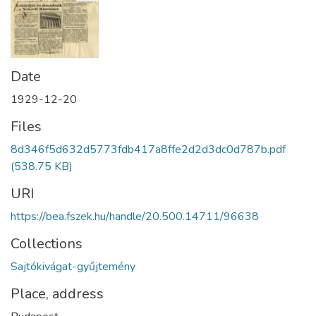
Date
1929-12-20
Files
8d346f5d632d5773fdb417a8ffe2d2d3dc0d787b.pdf
(538.75 KB)
URI
https://bea.fszek.hu/handle/20.500.14711/96638
Collections
Sajtókivágat-gyűjtemény
Place, address