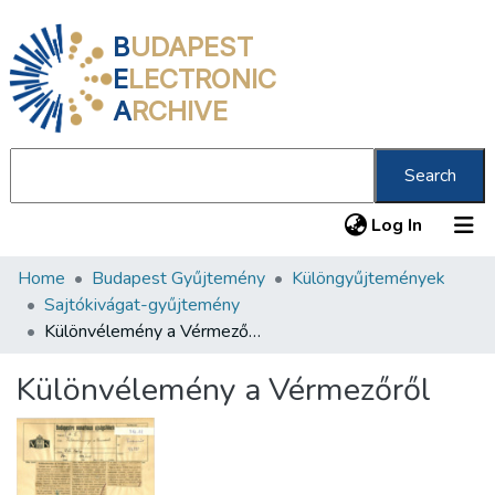
B
UDAPEST
E
LECTRONIC
A
RCHIVE
Search
(current
Log In
Home
Budapest Gyűjtemény
Különgyűjtemények
Communities & Collections
Sajtókivágat-gyűjtemény
All of DSpace
Különvélemény a Vérmezőről
Statistics
Különvélemény a Vérmezőről
About us