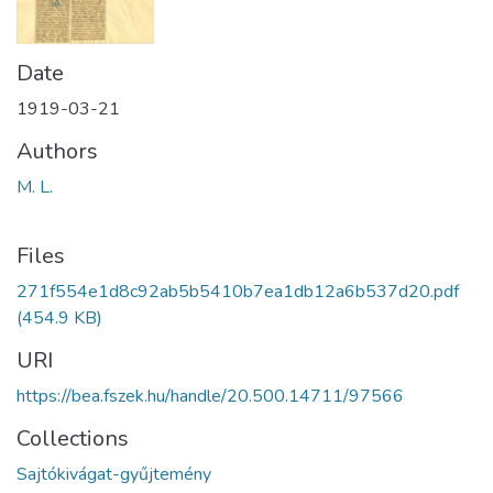
Date
1919-03-21
Authors
M. L.
Files
271f554e1d8c92ab5b5410b7ea1db12a6b537d20.pdf
(454.9 KB)
URI
https://bea.fszek.hu/handle/20.500.14711/97566
Collections
Sajtókivágat-gyűjtemény