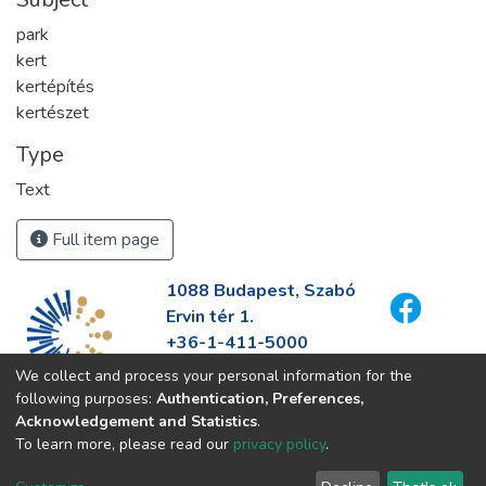
park
kert
kertépítés
kertészet
Type
Text
Full item page
1088 Budapest, Szabó
Ervin tér 1.
+36-1-411-5000
info@fszek.hu
We collect and process your personal information for the
https://fszek.hu
following purposes:
Authentication, Preferences,
Acknowledgement and Statistics
.
To learn more, please read our
privacy policy
.