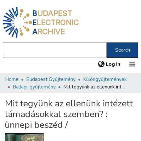
B
UDAPEST
E
LECTRONIC
A
RCHIVE
Search
(current
Log In
Home
Budapest Gyűjtemény
Különgyűjtemények
Communities & Collections
Ballagi-gyűjtemény
Mit tegyünk az ellenünk intézett támadásokkal szemben? : ünnepi beszéd /
All of DSpace
Mit tegyünk az ellenünk intézett
Statistics
támadásokkal szemben? :
About us
ünnepi beszéd /