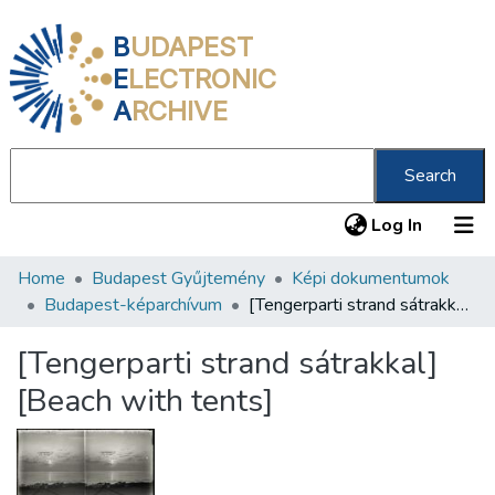
B
UDAPEST
E
LECTRONIC
A
RCHIVE
Search
(current
Log In
Home
Budapest Gyűjtemény
Képi dokumentumok
Communities & Collections
Budapest-képarchívum
[Tengerparti strand sátrakkal] [Beach with tents]
All of DSpace
[Tengerparti strand sátrakkal]
Statistics
[Beach with tents]
About us