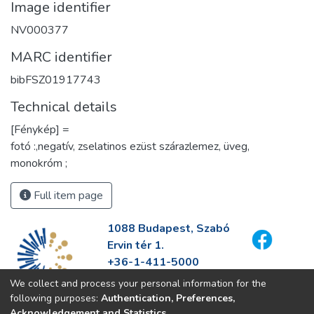
Image identifier
NV000377
MARC identifier
bibFSZ01917743
Technical details
[Fénykép] =
fotó :,negatív, zselatinos ezüst szárazlemez, üveg,
monokróm ;
Full item page
1088 Budapest, Szabó
Ervin tér 1.
+36-1-411-5000
info@fszek.hu
We collect and process your personal information for the
https://fszek.hu
following purposes:
Authentication, Preferences,
Acknowledgement and Statistics
.