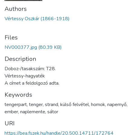
Authors
Vértessy Oszkár (1866-1918)
Files
NV000377.jpg
(80.39 KB)
Description
Doboz-/tasakszám: T28.
Vértessy-hagyaték
A címet a feldolgozó adta.
Keywords
tengerpart
,
tenger
,
strand
,
külső felvétel
,
homok
,
napernyő
,
ember
,
naplemente
,
sátor
URI
https://bea.fszek.hu/handle/20.500.14711/172764