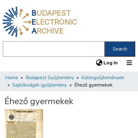
B
UDAPEST
E
LECTRONIC
A
RCHIVE
Search
(current
Log In
Home
Budapest Gyűjtemény
Különgyűjtemények
Communities & Collections
Sajtókivágat-gyűjtemény
Éhező gyermekek
All of DSpace
Éhező gyermekek
Statistics
About us