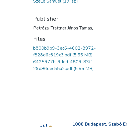
Szelle Sámuel (19. sz.)
Publisher
Petrózai Trattner János Tamás,
Files
b800b9b9-3ec6-4602-8972-
f828d6c319c3.pdf
(5.55 MB)
6425977b-9ded-4809-83ff-
29d96dec55a2.pdf
(5.55 MB)
1088 Budapest, Szabó Erv