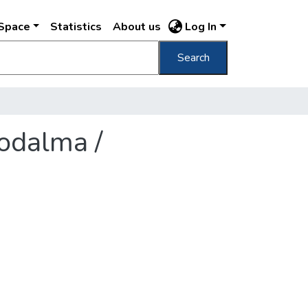
DSpace
Statistics
About us
Log In
Search
zodalma /