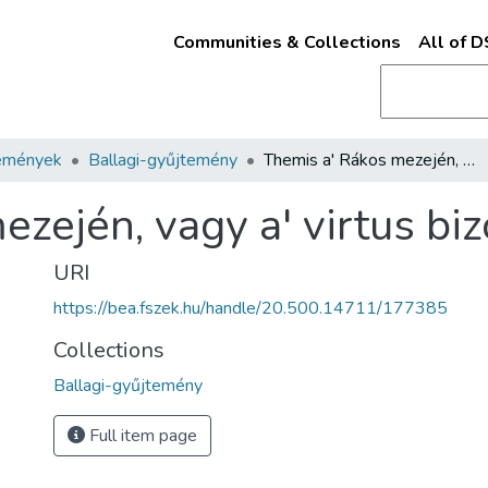
Communities & Collections
All of 
emények
Ballagi-gyűjtemény
Themis a' Rákos mezején, vagy a' virtus bizodalma /
zején, vagy a' virtus bi
URI
https://bea.fszek.hu/handle/20.500.14711/177385
Collections
Ballagi-gyűjtemény
Full item page