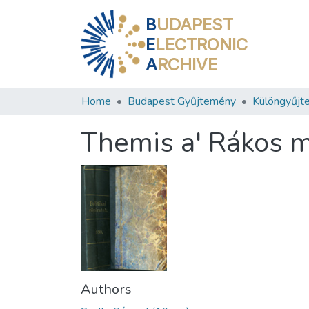
B
UDAPEST
E
LECTRONIC
A
RCHIVE
Home
Budapest Gyűjtemény
Különgyűjt
Themis a' Rákos me
Authors