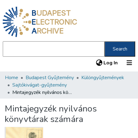
B
UDAPEST
E
LECTRONIC
A
RCHIVE
Search
(current
Log In
Home
Budapest Gyűjtemény
Különgyűjtemények
Communities & Collections
Sajtókivágat-gyűjtemény
All of DSpace
Mintajegyzék nyilvános könyvtárak számára
Statistics
Mintajegyzék nyilvános
About us
könyvtárak számára