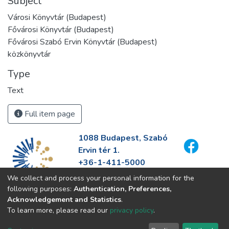
Subject
Városi Könyvtár (Budapest)
Fővárosi Könyvtár (Budapest)
Fővárosi Szabó Ervin Könyvtár (Budapest)
közkönyvtár
Type
Text
Full item page
1088 Budapest, Szabó
Ervin tér 1.
+36-1-411-5000
info@fszek.hu
We collect and process your personal information for the
https://fszek.hu
following purposes:
Authentication, Preferences,
Acknowledgement and Statistics
.
To learn more, please read our
privacy policy
.