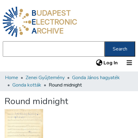
B
UDAPEST
E
LECTRONIC
A
RCHIVE
Search
(current
Log In
Home
Zenei Gyűjtemény
Gonda János hagyaték
Communities & Collections
Gonda kották
Round midnight
All of DSpace
Round midnight
Statistics
About us