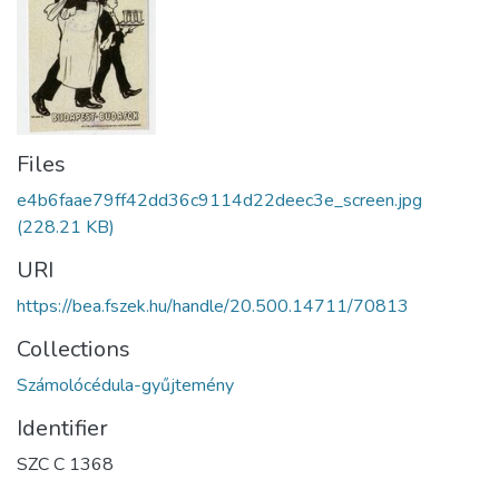
Files
e4b6faae79ff42dd36c9114d22deec3e_screen.jpg
(228.21 KB)
URI
https://bea.fszek.hu/handle/20.500.14711/70813
Collections
Számolócédula-gyűjtemény
Identifier
SZC C 1368