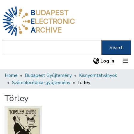
B
UDAPEST
E
LECTRONIC
A
RCHIVE
Search
(current
Log In
Home
Budapest Gyűjtemény
Kisnyomtatványok
Communities & Collections
Számolócédula-gyűjtemény
Törley
All of DSpace
Törley
Statistics
About us