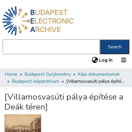
B
UDAPEST
E
LECTRONIC
A
RCHIVE
Search
(current
Log In
Home
Budapest Gyűjtemény
Képi dokumentumok
Communities & Collections
Budapest-képarchívum
[Villamosvasúti pálya építése a Deák téren]
All of DSpace
[Villamosvasúti pálya építése a
Statistics
Deák téren]
About us