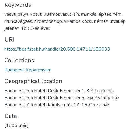
Keywords
vasúti pálya
,
közúti villamosvasút
,
sín
,
munkás
,
építés
,
férfi
,
munkavégzés
,
hirdetőoszlop
,
villamos kocsi
,
bérház
,
utcakép
,
jelenet
,
1890-es évek
URI
https://bea.fszek.hu/handle/20.500.14711/156033
Collections
Budapest-képarchívum
Geographical location
Budapest. 5. kerület. Deák Ferenc tér 1. Két török-ház
Budapest. 5. kerület. Deák Ferenc tér 6. Gyertyánffy-ház
Budapest. 7. kerület. Károly körút 17-19. Orczy-ház
Date
[1896 után]