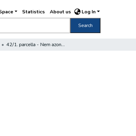
DSpace
Statistics
About us
Log In
Search
42/1. parcella - Nem azonosítható