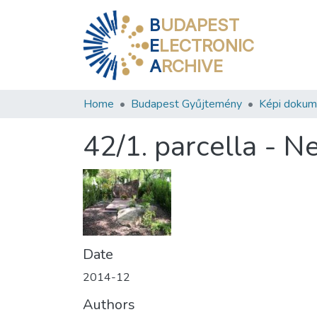
B
UDAPEST
E
LECTRONIC
A
RCHIVE
Home
Budapest Gyűjtemény
Képi doku
42/1. parcella - 
Date
2014-12
Authors