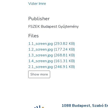
Vizler Imre
Publisher
FSZEK Budapest Gyűjtemény
Files
1.1_screen.jpg
(293.82 KB)
1.2_screen.jpg
(177.24 KB)
1.3_screen.jpg
(268.81 KB)
1.4_screen.jpg
(161.31 KB)
2.1_screen.jpg
(246.91 KB)
Show more
1088 Budapest, Szabó Erv