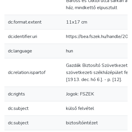
Baross és Ülklői utca sarkán ál
ház, mindkettő elpusztult
dc.format.extent
11x17 cm
dc.identifier.uri
https://bea.fszek.hu/handle/2
dc.language
hun
Gazdák Biztosító Szövetkezete
dc.relation.ispartof
szövetkezeti székházépület fela
[1913. dec. hó 6.]. - p. [12].
dc.rights
Jogok: FSZEK
dc.subject
külső felvétel
dc.subject
biztosítóintézet