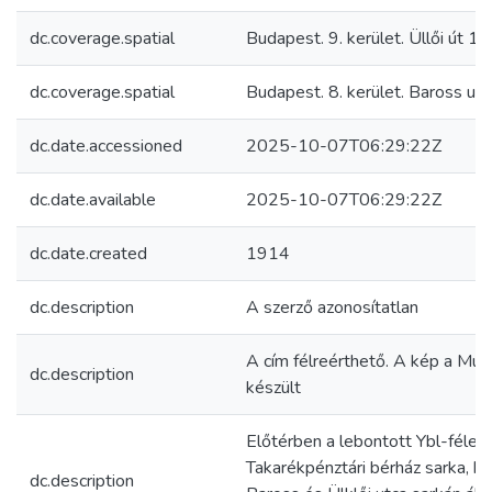
dc.coverage.spatial
Budapest. 9. kerület. Üllői út 1-
dc.coverage.spatial
Budapest. 8. kerület. Baross utc
dc.date.accessioned
2025-10-07T06:29:22Z
dc.date.available
2025-10-07T06:29:22Z
dc.date.created
1914
dc.description
A szerző azonosítatlan
A cím félreérthető. A kép a Múz
dc.description
készült
Előtérben a lebontott Ybl-féle P
Takarékpénztári bérház sarka, k
dc.description