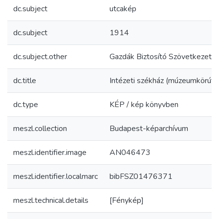
dc.subject
utcakép
dc.subject
1914
dc.subject.other
Gazdák Biztosító Szövetkezete
dc.title
Intézeti székház (múzeumkörúti 
dc.type
KÉP / kép könyvben
meszl.collection
Budapest-képarchívum
meszl.identifier.image
AN046473
meszl.identifier.localmarc
bibFSZ01476371
meszl.technical.details
[Fénykép]