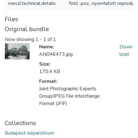
meszl.technical.details
fotó :,poz., nyomtatott reproduk
Files
Original bundle
Now showing
1 - 1 of 1
Name:
Down
AN046473.jpg
load
Size:
170.4 KB
Format:
Joint Photographic Experts
Group/JPEG File Interchange
Format (JFIF)
Collections
Budapest-képarchívum