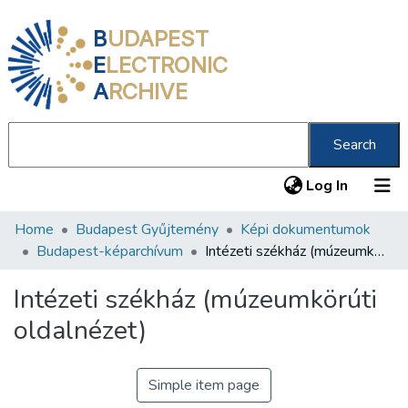
B
UDAPEST
E
LECTRONIC
A
RCHIVE
Search
(current
Log In
Home
Budapest Gyűjtemény
Képi dokumentumok
Communities & Collections
Budapest-képarchívum
Intézeti székház (múzeumkörúti oldalnézet)
All of DSpace
Intézeti székház (múzeumkörúti
Statistics
oldalnézet)
About us
Simple item page