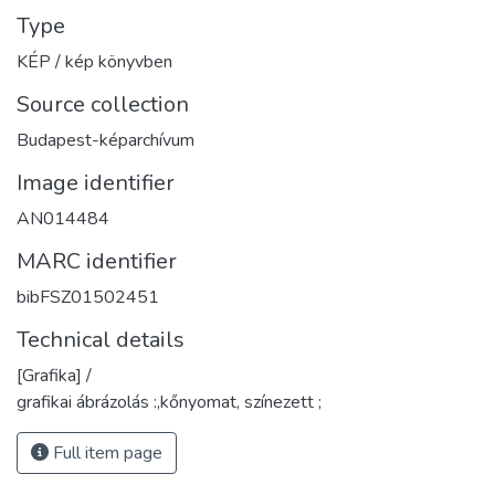
Type
KÉP / kép könyvben
Source collection
Budapest-képarchívum
Image identifier
AN014484
MARC identifier
bibFSZ01502451
Technical details
[Grafika] /
grafikai ábrázolás :,kőnyomat, színezett ;
Full item page