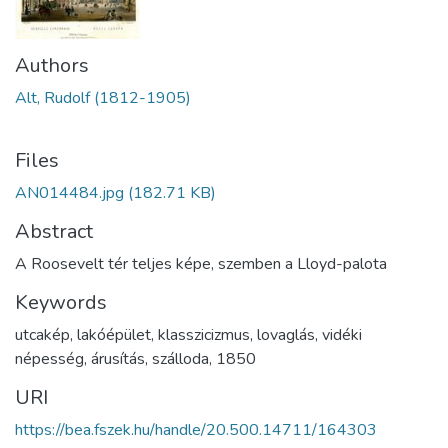
Authors
Alt, Rudolf (1812-1905)
Files
AN014484.jpg
(182.71 KB)
Abstract
A Roosevelt tér teljes képe, szemben a Lloyd-palota
Keywords
utcakép
,
lakóépület
,
klasszicizmus
,
lovaglás
,
vidéki
népesség
,
árusítás
,
szálloda
,
1850
URI
https://bea.fszek.hu/handle/20.500.14711/164303