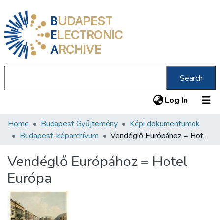
B
UDAPEST
E
LECTRONIC
A
RCHIVE
Search
(current
Log In
Home
Budapest Gyűjtemény
Képi dokumentumok
Communities & Collections
Budapest-képarchívum
Vendéglő Európához = Hotel Európa
All of DSpace
Vendéglő Európához = Hotel
Statistics
Európa
About us