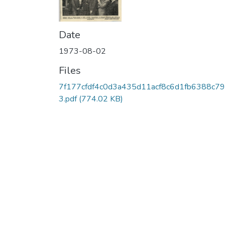
Date
1973-08-02
Files
7f177cfdf4c0d3a435d11acf8c6d1fb6388c7
3.pdf
(774.02 KB)