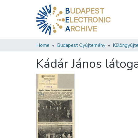
B
UDAPEST
E
LECTRONIC
A
RCHIVE
Home
Budapest Gyűjtemény
Különgyűjt
Kádár János látog