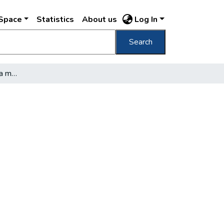
DSpace
Statistics
About us
Log In
Search
Kádár János látogatása a metrónál