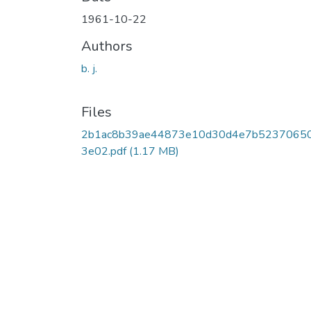
1961-10-22
Authors
b. j.
Files
2b1ac8b39ae44873e10d30d4e7b5237065
3e02.pdf
(1.17 MB)