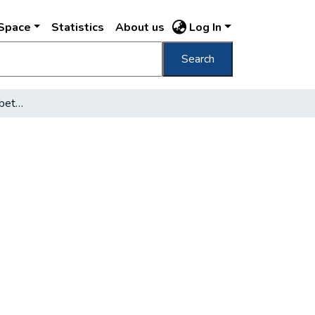
DSpace
Statistics
About us
Log In
Search
Népsűrűség és takarékbetétkönyv