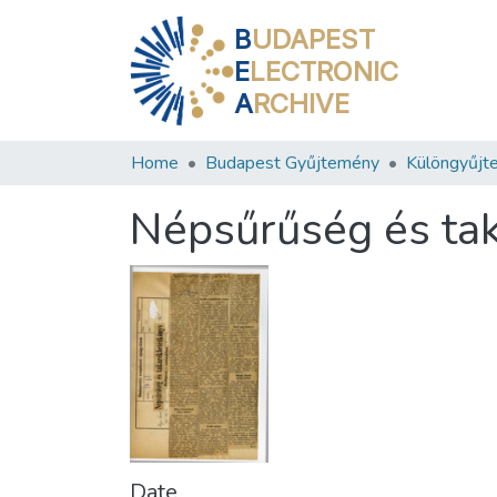
B
UDAPEST
E
LECTRONIC
A
RCHIVE
Home
Budapest Gyűjtemény
Különgyűjt
Népsűrűség és ta
Date