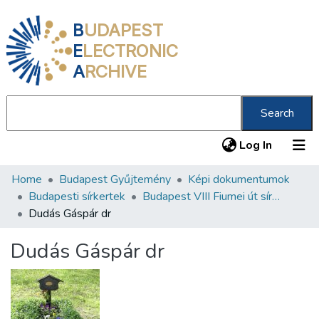
B
UDAPEST
E
LECTRONIC
A
RCHIVE
Search
(current
Log In
Home
Budapest Gyűjtemény
Képi dokumentumok
Communities & Collections
Budapesti sírkertek
Budapest VIII Fiumei út sírkert 2. rész
All of DSpace
Dudás Gáspár dr
Statistics
Dudás Gáspár dr
About us