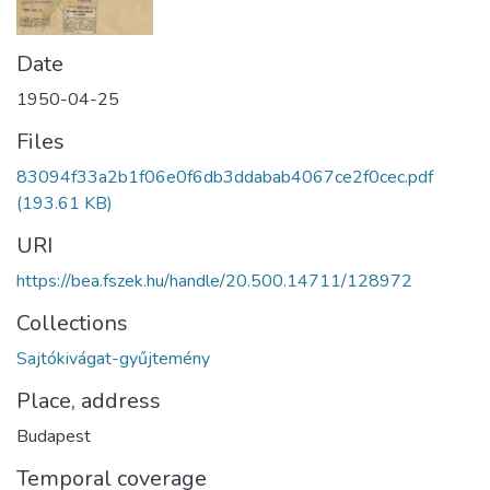
Date
1950-04-25
Files
83094f33a2b1f06e0f6db3ddabab4067ce2f0cec.pdf
(193.61 KB)
URI
https://bea.fszek.hu/handle/20.500.14711/128972
Collections
Sajtókivágat-gyűjtemény
Place, address
Budapest
Temporal coverage