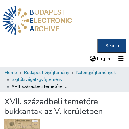
B
UDAPEST
E
LECTRONIC
A
RCHIVE
Search
(current
Log In
Home
Budapest Gyűjtemény
Különgyűjtemények
Communities & Collections
Sajtókivágat-gyűjtemény
All of DSpace
XVII. századbeli temetőre bukkantak az V. kerületben
Statistics
XVII. századbeli temetőre
About us
bukkantak az V. kerületben