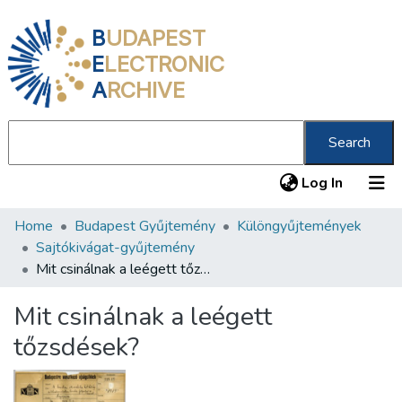
B
UDAPEST
E
LECTRONIC
A
RCHIVE
Search
(current
Log In
Home
Budapest Gyűjtemény
Különgyűjtemények
Communities & Collections
Sajtókivágat-gyűjtemény
All of DSpace
Mit csinálnak a leégett tőzsdések?
Statistics
Mit csinálnak a leégett
About us
tőzsdések?