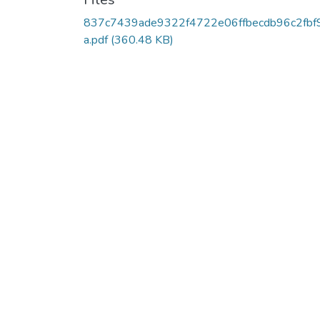
837c7439ade9322f4722e06ffbecdb96c2fbf
a.pdf
(360.48 KB)