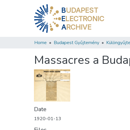
B
UDAPEST
E
LECTRONIC
A
RCHIVE
Home
Budapest Gyűjtemény
Különgyűjt
Massacres a Buda
Date
1920-01-13
Files