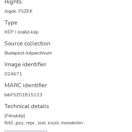
Rights
Jogok: FSZEK
Type
KÉP / önálló kép
Source collection
Budapest-képarchívum
Image identifier
024671
MARC identifier
bibFSZ01815123
Technical details
[Fénykép]
fotó :,poz., repr., zsel. ezüst, monokróm ;