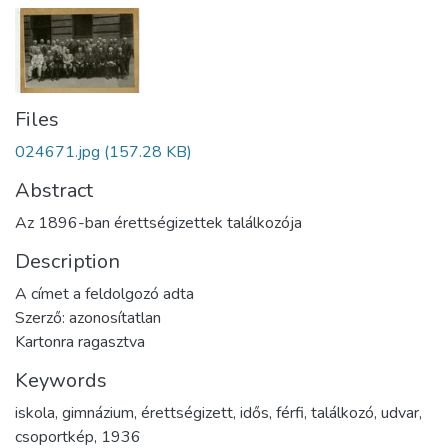
Files
024671.jpg
(157.28 KB)
Abstract
Az 1896-ban érettségizettek találkozója
Description
A címet a feldolgozó adta
Szerző: azonosítatlan
Kartonra ragasztva
Keywords
iskola
,
gimnázium
,
érettségizett
,
idős
,
férfi
,
találkozó
,
udvar
,
csoportkép
,
1936