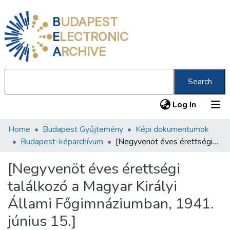
B
UDAPEST
E
LECTRONIC
A
RCHIVE
Search
(current
Log In
Home
Budapest Gyűjtemény
Képi dokumentumok
Communities & Collections
Budapest-képarchívum
[Negyvenöt éves érettségi találkozó a Magyar Királyi Állami Főgimnáziumban, 1941. június 15.]
All of DSpace
[Negyvenöt éves érettségi
Statistics
találkozó a Magyar Királyi
About us
Állami Főgimnáziumban, 1941.
június 15.]