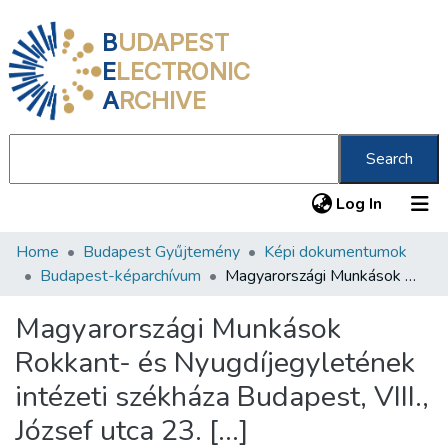
B
UDAPEST
E
LECTRONIC
A
RCHIVE
Search
(current
Log In
Home
Budapest Gyűjtemény
Képi dokumentumok
Communities & Collections
Budapest-képarchívum
Magyarországi Munkások Rokkant- és Nyugdíjegyletének intézeti székháza Budapest, VIII., József utca 23. [...]
All of DSpace
Magyarországi Munkások
Statistics
Rokkant- és Nyugdíjegyletének
About us
intézeti székháza Budapest, VIII.,
József utca 23. [...]