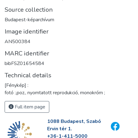
Source collection
Budapest-képarchívum
Image identifier
AN500384
MARC identifier
bibFSZ01654584
Technical details
[Fénykép] :
fotó :,poz., nyomtatott reprodukció, monokróm ;
Full item page
1088 Budapest, Szabó
Ervin tér 1.
+36-1-411-5000