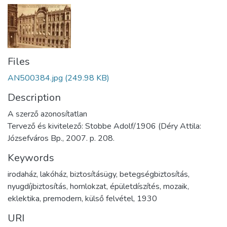
Files
AN500384.jpg
(249.98 KB)
Description
A szerző azonosítatlan
Tervező és kivitelező: Stobbe Adolf/1906 (Déry Attila:
Józsefváros Bp., 2007. p. 208.
Keywords
irodaház
,
lakóház
,
biztosításügy
,
betegségbiztosítás
,
nyugdíjbiztosítás
,
homlokzat
,
épületdíszítés
,
mozaik
,
eklektika
,
premodern
,
külső felvétel
,
1930
URI