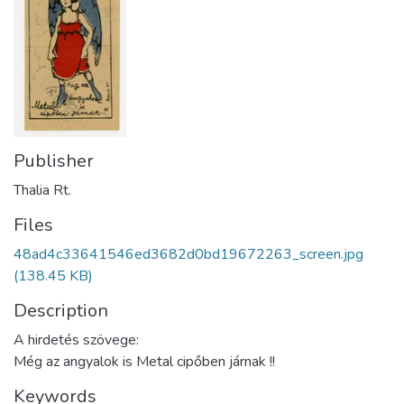
Publisher
Thalia Rt.
Files
48ad4c33641546ed3682d0bd19672263_screen.jpg
(138.45 KB)
Description
A hirdetés szövege:
Még az angyalok is Metal cipőben járnak !!
Keywords