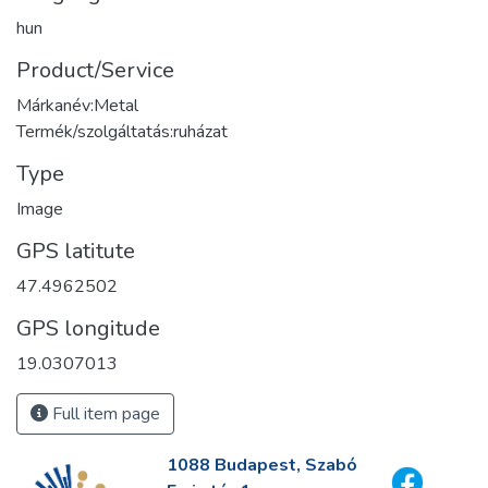
hun
Product/Service
Márkanév:Metal
Termék/szolgáltatás:ruházat
Type
Image
GPS latitute
47.4962502
GPS longitude
19.0307013
Full item page
1088 Budapest, Szabó