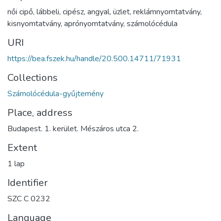
női cipő
,
lábbeli
,
cipész
,
angyal
,
üzlet
,
reklámnyomtatvány
,
kisnyomtatvány
,
aprónyomtatvány
,
számolócédula
URI
https://bea.fszek.hu/handle/20.500.14711/71931
Collections
Számolócédula-gyűjtemény
Place, address
Budapest. 1. kerület. Mészáros utca 2.
Extent
1 lap
Identifier
SZC C 0232
Language