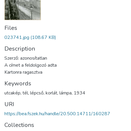
Files
023741.jpg
(108.67 KB)
Description
Szerző: azonosítatlan
A címet a feldolgozó adta
Kartonra ragasztva
Keywords
utcakép
,
tél
,
lépcső
,
korlát
,
lámpa
,
1934
URI
https://bea.fszek.hu/handle/20.500.14711/160287
Collections