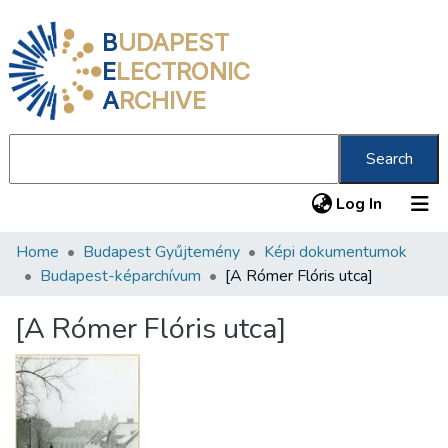
B
UDAPEST
E
LECTRONIC
A
RCHIVE
Search
(current
Log In
Home
Budapest Gyűjtemény
Képi dokumentumok
Communities & Collections
Budapest-képarchívum
[A Rómer Flóris utca]
All of DSpace
[A Rómer Flóris utca]
Statistics
About us