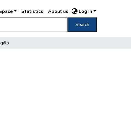
DSpace
Statistics
About us
Log In
Search
lgáló