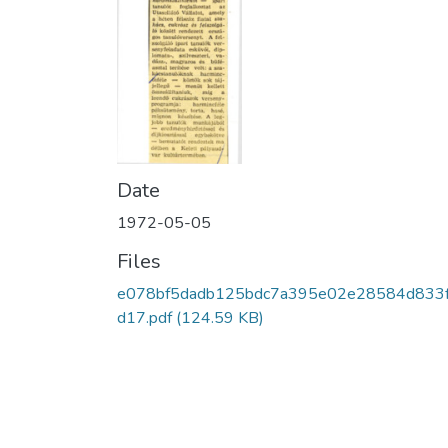
Date
1972-05-05
Files
e078bf5dadb125bdc7a395e02e28584d833
d17.pdf
(124.59 KB)