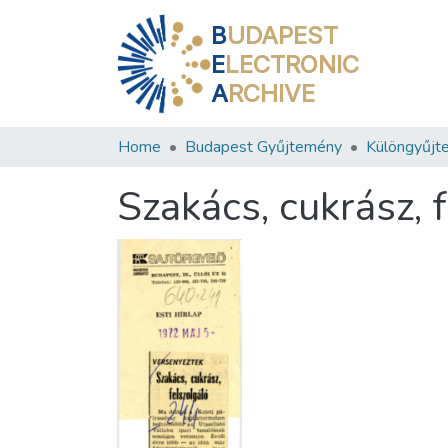
B
UDAPEST
E
LECTRONIC
A
RCHIVE
Home
Budapest Gyűjtemény
Különgyűjt
Szakács, cukrász, 