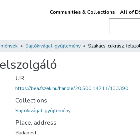
Communities & Collections
All of 
emények
Sajtókivágat-gyűjtemény
Szakács, cukrász, felszo
felszolgáló
URI
https://bea.fszek.hu/handle/20.500.14711/133390
Collections
Sajtókivágat-gyűjtemény
Place, address
Budapest