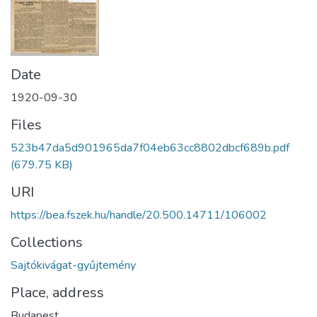
Date
1920-09-30
Files
523b47da5d901965da7f04eb63cc8802dbcf689b.pdf
(679.75 KB)
URI
https://bea.fszek.hu/handle/20.500.14711/106002
Collections
Sajtókivágat-gyűjtemény
Place, address
Budapest