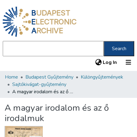
B
UDAPEST
E
LECTRONIC
A
RCHIVE
Search
(current
Log In
Home
Budapest Gyűjtemény
Különgyűjtemények
Communities & Collections
Sajtókivágat-gyűjtemény
All of DSpace
A magyar irodalom és az ő irodalmuk
Statistics
A magyar irodalom és az ő
About us
irodalmuk