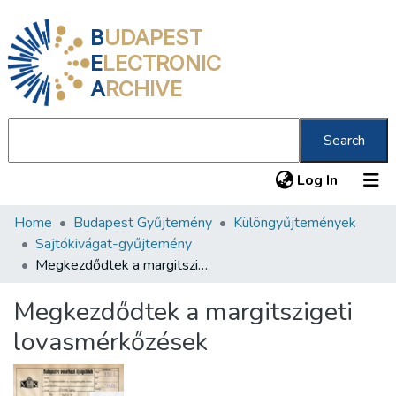
B
UDAPEST
E
LECTRONIC
A
RCHIVE
Search
(current
Log In
Home
Budapest Gyűjtemény
Különgyűjtemények
Communities & Collections
Sajtókivágat-gyűjtemény
All of DSpace
Megkezdődtek a margitszigeti lovasmérkőzések
Statistics
Megkezdődtek a margitszigeti
About us
lovasmérkőzések