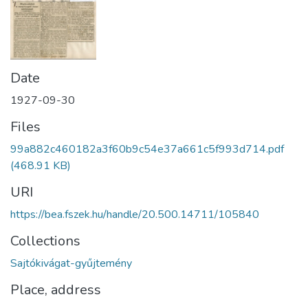
Date
1927-09-30
Files
99a882c460182a3f60b9c54e37a661c5f993d714.pdf
(468.91 KB)
URI
https://bea.fszek.hu/handle/20.500.14711/105840
Collections
Sajtókivágat-gyűjtemény
Place, address