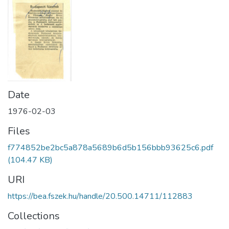
Date
1976-02-03
Files
f774852be2bc5a878a5689b6d5b156bbb93625c6.pdf
(104.47 KB)
URI
https://bea.fszek.hu/handle/20.500.14711/112883
Collections