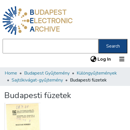
B
UDAPEST
E
LECTRONIC
A
RCHIVE
Search
(current
Log In
Home
Budapest Gyűjtemény
Különgyűjtemények
Communities & Collections
Sajtókivágat-gyűjtemény
Budapesti füzetek
All of DSpace
Budapesti füzetek
Statistics
About us