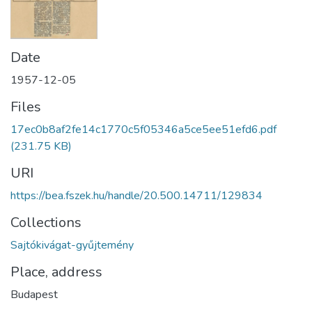
Date
1957-12-05
Files
17ec0b8af2fe14c1770c5f05346a5ce5ee51efd6.pdf
(231.75 KB)
URI
https://bea.fszek.hu/handle/20.500.14711/129834
Collections
Sajtókivágat-gyűjtemény
Place, address
Budapest