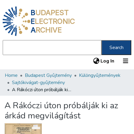
B
UDAPEST
E
LECTRONIC
A
RCHIVE
Search
(current
Log In
Home
Budapest Gyűjtemény
Különgyűjtemények
Communities & Collections
Sajtókivágat-gyűjtemény
All of DSpace
A Rákóczi úton próbálják ki az árkád megvilágítást
Statistics
A Rákóczi úton próbálják ki az
About us
árkád megvilágítást