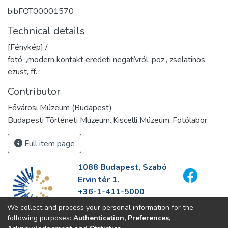
bibFOT00001570
Technical details
[Fénykép] /
fotó :,modern kontakt eredeti negatívról, poz., zselatinos
ezüst, ff. ;
Contributor
Fővárosi Múzeum (Budapest)
Budapesti Történeti Múzeum.,Kiscelli Múzeum.,Fotólabor
Full item page
1088 Budapest, Szabó
Ervin tér 1.
+36-1-411-5000
info@fszek.hu
We collect and process your personal information for the
https://fszek.hu
following purposes:
Authentication, Preferences,