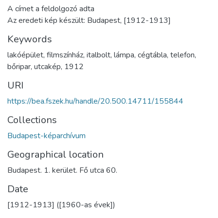
A címet a feldolgozó adta
Az eredeti kép készült: Budapest, [1912-1913]
Keywords
lakóépület
,
filmszínház
,
italbolt
,
lámpa
,
cégtábla
,
telefon
,
bőripar
,
utcakép
,
1912
URI
https://bea.fszek.hu/handle/20.500.14711/155844
Collections
Budapest-képarchívum
Geographical location
Budapest. 1. kerület. Fő utca 60.
Date
[1912-1913] ([1960-as évek])