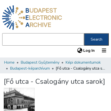
B
UDAPEST
E
LECTRONIC
A
RCHIVE
Search
(current
Log In
Home
Budapest Gyűjtemény
Képi dokumentumok
Communities & Collections
Budapest-képarchívum
[Fő utca - Csalogány utca sarok]
All of DSpace
[Fő utca - Csalogány utca sarok]
Statistics
About us