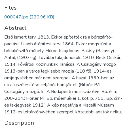
Files
000047.jpg
(220.96 KB)
Abstract
Első ismert terv: 1813. Ekkor építették rá a bőrszárító-
padlást. Újabb átépítési terv: 1864. Ekkor megszűnt a
bőrkikészítő műhely. Ekkori tulajdonos: Balásy (Balassy)
Antal; (1907-ig). További tulajdonosok: 1910: Beck Oszkár;
1914: Fővárosi Közmunkák Tanácsa. A Csalogány mozgó
1913-ban a város legkisebb mozija (110 fő). 1914-es
címjegyzékben már nem szerepel. A házat 1939-ben az
utca kiszélesítése céljából bontják el. (Ritoók Pál:
Csalogány mozgó. In: A Budapesti mozi száz éve. Bp. é. n.
200-204.; Horler M.: Bp. műemlékei 1. köt. p. 700., Bp. cím-
és lakjegyzék 1912.) A kép negatívja a Kiscelli Múzeum
1912-es leltárkönyvében szerepel, közelebbi adatok nélkül.
Description