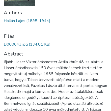
Authors
Hollán Lajos (1895-1944)
Files
D000043.jpg
(134.81 KB)
Abstract
Ifjabb Hoser Viktor órásmester Attila körút 48. sz. alatti, a
Hoser órásdinasztia 150 éves működésének tiszteletére
megnyitott új műhelye 1935 folyamán készült el. Nem
tudva, hogy a Tabán tervezett átépítése miatt a modern
vonalvezetésű, Fazekas László által tervezett portál hogyan
illeszkedik majd a környezetbe, Hoser az átalakításra csak
ideiglenes engedélyt kapott az építési hatóságoktól. A
Semmelweis Ignác szülőházából (Apród utca 3.) átköltöző
üzlet végül mindössze 10 évig működhetett itt. A házsor