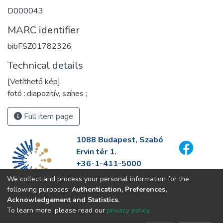
D000043
MARC identifier
bibFSZ01782326
Technical details
[Vetíthető kép]
fotó :,diapozitív, színes ;
Full item page
1088 Budapest, Szabó
Ervin tér 1.
+36-1-411-5000
info@fszek.hu
We collect and process your personal information for the
https://fszek.hu
following purposes:
Authentication, Preferences,
Acknowledgement and Statistics
.
To learn more, please read our
privacy policy
.