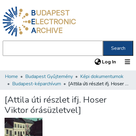
B
UDAPEST
E
LECTRONIC
A
RCHIVE
Search
(current
Log In
Home
Budapest Gyűjtemény
Képi dokumentumok
Communities & Collections
Budapest-képarchívum
[Attila úti részlet ifj. Hoser Viktor órásüzletvel]
All of DSpace
[Attila úti részlet ifj. Hoser
Statistics
Viktor órásüzletvel]
About us