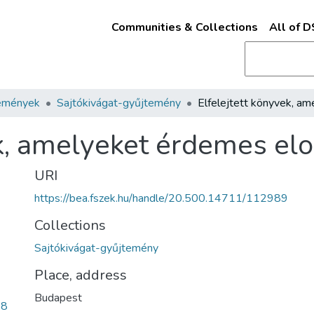
Communities & Collections
All of 
emények
Sajtókivágat-gyűjtemény
ek, amelyeket érdemes elo
URI
https://bea.fszek.hu/handle/20.500.14711/112989
Collections
Sajtókivágat-gyűjtemény
Place, address
Budapest
b8