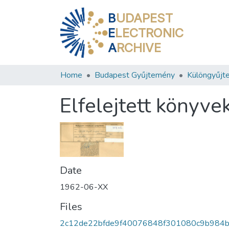
B
UDAPEST
E
LECTRONIC
A
RCHIVE
Home
Budapest Gyűjtemény
Különgyűjt
Elfelejtett könyv
Date
1962-06-XX
Files
2c12de22bfde9f40076848f301080c9b984