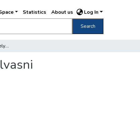
DSpace
Statistics
About us
Log In
Search
Elfelejtett könyvek, amelyeket érdemes elolvasni
lvasni