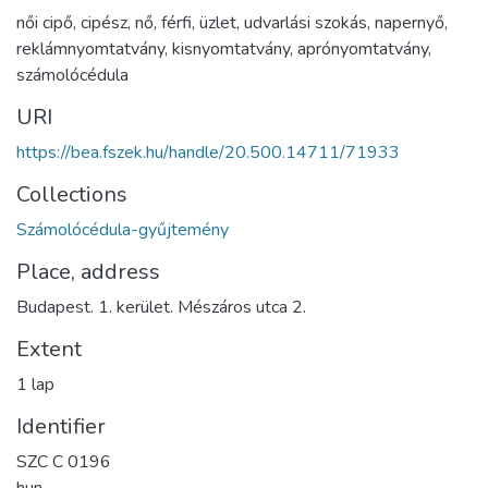
női cipő
,
cipész
,
nő
,
férfi
,
üzlet
,
udvarlási szokás
,
napernyő
,
reklámnyomtatvány
,
kisnyomtatvány
,
aprónyomtatvány
,
számolócédula
URI
https://bea.fszek.hu/handle/20.500.14711/71933
Collections
Számolócédula-gyűjtemény
Place, address
Budapest. 1. kerület. Mészáros utca 2.
Extent
1 lap
Identifier
SZC C 0196
hun