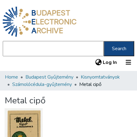
B
UDAPEST
E
LECTRONIC
A
RCHIVE
Search
(current
Log In
Home
Budapest Gyűjtemény
Kisnyomtatványok
Communities & Collections
Számolócédula-gyűjtemény
Metal cipő
All of DSpace
Metal cipő
Statistics
About us