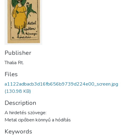
Publisher
Thalia Rt.
Files
a1122adbacb3d16fb656b9739d224e00_screen.jpg
(130.98 KB)
Description
A hirdetés szövege:
Metal cipőben könnyű a hódítás
Keywords