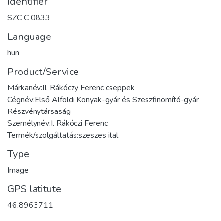
Identifier
SZC C 0833
Language
hun
Product/Service
Márkanév:II. Rákóczy Ferenc cseppek
Cégnév:Első Alföldi Konyak-gyár és Szeszfinomító-gyár
Részvénytársaság
Személynév:I. Rákóczi Ferenc
Termék/szolgáltatás:szeszes ital
Type
Image
GPS latitute
46.8963711