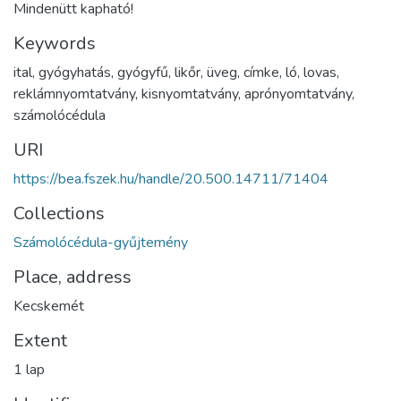
Mindenütt kapható!
Keywords
ital
,
gyógyhatás
,
gyógyfű
,
likőr
,
üveg
,
címke
,
ló
,
lovas
,
reklámnyomtatvány
,
kisnyomtatvány
,
aprónyomtatvány
,
számolócédula
URI
https://bea.fszek.hu/handle/20.500.14711/71404
Collections
Számolócédula-gyűjtemény
Place, address
Kecskemét
Extent
1 lap