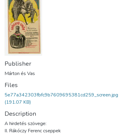
Publisher
Márton és Vas
Files
5e77a342303fbfc9b7609695381cd259_screen.jpg
(191.07 KB)
Description
A hirdetés szövege:
II. Rákóczy Ferenc cseppek