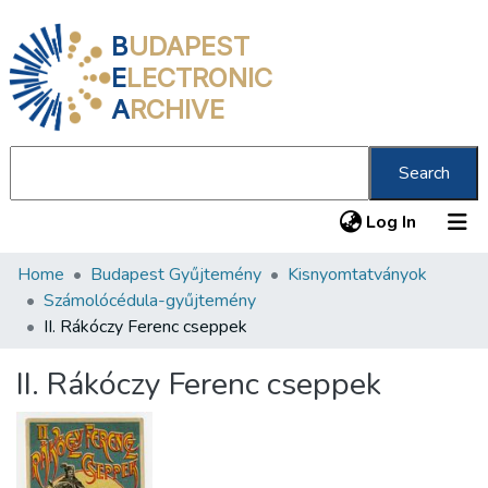
B
UDAPEST
E
LECTRONIC
A
RCHIVE
Search
(current
Log In
Home
Budapest Gyűjtemény
Kisnyomtatványok
Communities & Collections
Számolócédula-gyűjtemény
All of DSpace
II. Rákóczy Ferenc cseppek
Statistics
II. Rákóczy Ferenc cseppek
About us