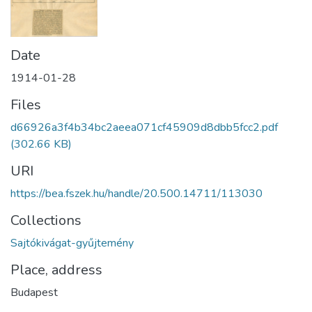
Date
1914-01-28
Files
d66926a3f4b34bc2aeea071cf45909d8dbb5fcc2.pdf
(302.66 KB)
URI
https://bea.fszek.hu/handle/20.500.14711/113030
Collections
Sajtókivágat-gyűjtemény
Place, address
Budapest