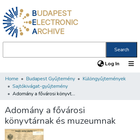
B
UDAPEST
E
LECTRONIC
A
RCHIVE
Search
(current
Log In
Home
Budapest Gyűjtemény
Különgyűjtemények
Communities & Collections
Sajtókivágat-gyűjtemény
All of DSpace
Adomány a fővárosi könyvtárnak és muzeumnak
Statistics
Adomány a fővárosi
About us
könyvtárnak és muzeumnak