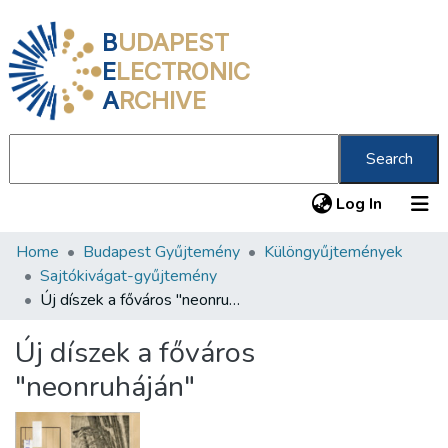
B
UDAPEST
E
LECTRONIC
A
RCHIVE
Search
(current
Log In
Home
Budapest Gyűjtemény
Különgyűjtemények
Communities & Collections
Sajtókivágat-gyűjtemény
All of DSpace
Új díszek a főváros "neonruháján"
Statistics
Új díszek a főváros
About us
"neonruháján"