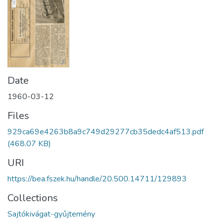
Date
1960-03-12
Files
929ca69e4263b8a9c749d29277cb35dedc4af513.pdf
(468.07 KB)
URI
https://bea.fszek.hu/handle/20.500.14711/129893
Collections
Sajtókivágat-gyűjtemény