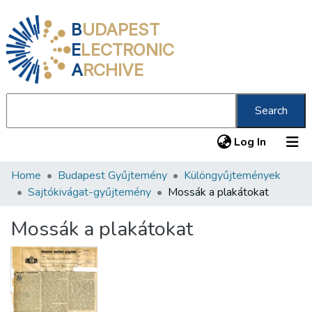
B
UDAPEST
E
LECTRONIC
A
RCHIVE
Search
(current
Log In
Home
Budapest Gyűjtemény
Különgyűjtemények
Communities & Collections
Sajtókivágat-gyűjtemény
Mossák a plakátokat
All of DSpace
Mossák a plakátokat
Statistics
About us