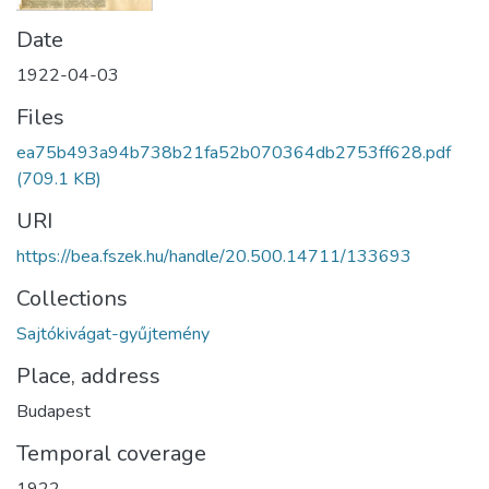
Date
1922-04-03
Files
ea75b493a94b738b21fa52b070364db2753ff628.pdf
(709.1 KB)
URI
https://bea.fszek.hu/handle/20.500.14711/133693
Collections
Sajtókivágat-gyűjtemény
Place, address
Budapest
Temporal coverage