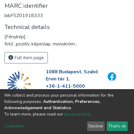
MARC identifier
bibFSZ01918333
Technical details
[Fénykép] :
fotó :,pozitív, képeslap, monokróm ;
Full item page
1088 Budapest, Szabó
Ervin tér 1.
+36-1-411-5000
info@fszek.hu
We collect and process your personal information for the
https://fszek.hu
following purposes:
Authentication, Preferences,
Acknowledgement and Statistics
.
To learn more, please read our
privacy policy
.
Customize
Decline
That's ok