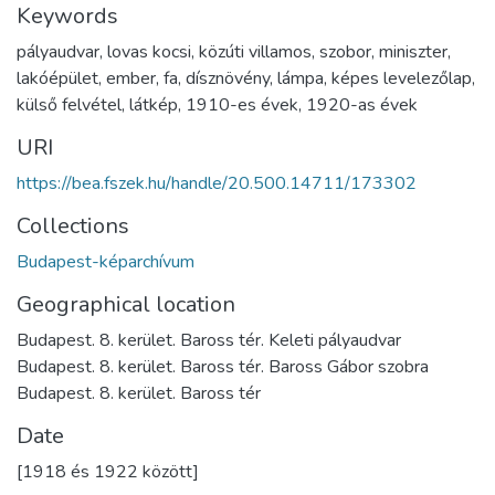
Keywords
pályaudvar
,
lovas kocsi
,
közúti villamos
,
szobor
,
miniszter
,
lakóépület
,
ember
,
fa
,
dísznövény
,
lámpa
,
képes levelezőlap
,
külső felvétel
,
látkép
,
1910-es évek
,
1920-as évek
URI
https://bea.fszek.hu/handle/20.500.14711/173302
Collections
Budapest-képarchívum
Geographical location
Budapest. 8. kerület. Baross tér. Keleti pályaudvar
Budapest. 8. kerület. Baross tér. Baross Gábor szobra
Budapest. 8. kerület. Baross tér
Date
[1918 és 1922 között]