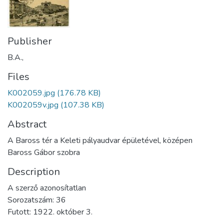
Publisher
B.A.,
Files
K002059.jpg
(176.78 KB)
K002059v.jpg
(107.38 KB)
Abstract
A Baross tér a Keleti pályaudvar épületével, középen
Baross Gábor szobra
Description
A szerző azonosítatlan
Sorozatszám: 36
Futott: 1922. október 3.