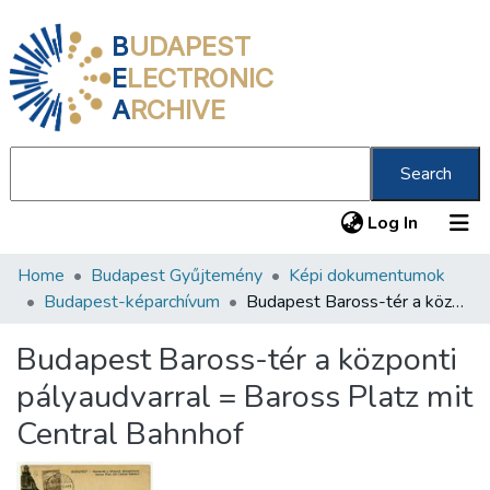
B
UDAPEST
E
LECTRONIC
A
RCHIVE
Search
(current
Log In
Home
Budapest Gyűjtemény
Képi dokumentumok
Communities & Collections
Budapest-képarchívum
Budapest Baross-tér a központi pályaudvarral = Baross Platz mit Central Bahnhof
All of DSpace
Budapest Baross-tér a központi
Statistics
pályaudvarral = Baross Platz mit
About us
Central Bahnhof