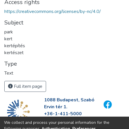
Access rights
https://creativecommons.org/licenses/by-nc/4.0/
Subject
park
kert
kertépítés
kertészet
Type
Text
Full item page
1088 Budapest, Szabó
Ervin tér 1.
+36-1-411-5000
info@fszek.hu
We collect and process your personal information for the
https://fszek.hu
following purposes:
Authentication, Preferences,