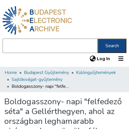
B
UDAPEST
E
LECTRONIC
A
RCHIVE
Search
(current
Log In
Home
Budapest Gyűjtemény
Különgyűjtemények
Communities & Collections
Sajtókivágat-gyűjtemény
All of DSpace
Boldogasszony- napi "felfedező séta" a Gellérthegyen, ahol az országban leghamarabb virágzanak a gyümölcsfák
Statistics
Boldogasszony- napi "felfedező
About us
séta" a Gellérthegyen, ahol az
országban leghamarabb