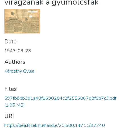
virágzanak a gyümölcsfák
Date
1943-03-28
Authors
Kárpáthy Gyula
Files
597fb8bb3d1a40f1690204c2f2556867d8f0b7c3.pdf
(1.05 MB)
URI
https://bea.fszek.hu/handle/20.500.14711/97740