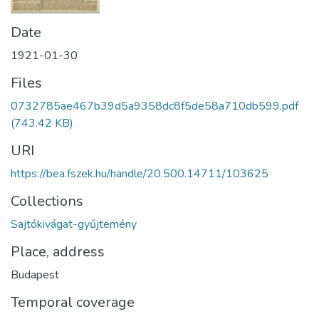
Date
1921-01-30
Files
0732785ae467b39d5a9358dc8f5de58a710db599.pdf
(743.42 KB)
URI
https://bea.fszek.hu/handle/20.500.14711/103625
Collections
Sajtókivágat-gyűjtemény
Place, address
Budapest
Temporal coverage