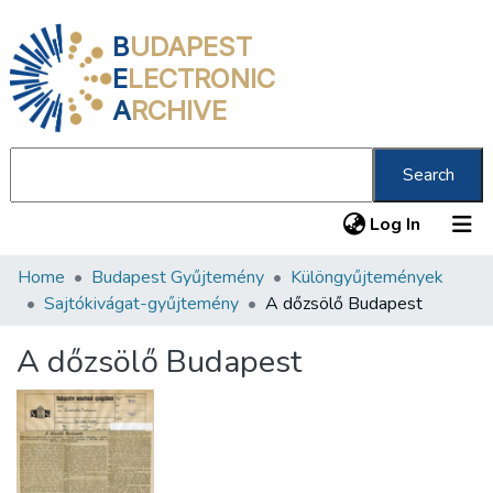
B
UDAPEST
E
LECTRONIC
A
RCHIVE
Search
(current
Log In
Home
Budapest Gyűjtemény
Különgyűjtemények
Communities & Collections
Sajtókivágat-gyűjtemény
A dőzsölő Budapest
All of DSpace
A dőzsölő Budapest
Statistics
About us