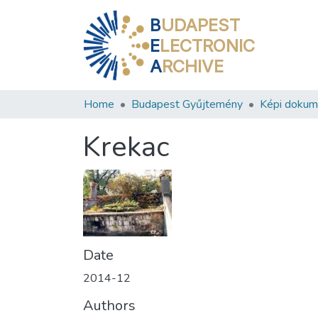
B
UDAPEST
E
LECTRONIC
A
RCHIVE
Home
Budapest Gyűjtemény
Képi doku
Krekac
Date
2014-12
Authors