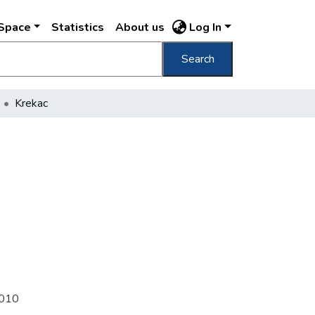
DSpace
Statistics
About us
Log In
Search
Krekac
 j010