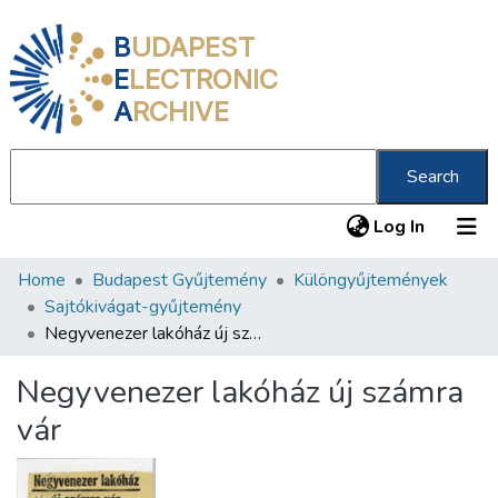
B
UDAPEST
E
LECTRONIC
A
RCHIVE
Search
(current
Log In
Home
Budapest Gyűjtemény
Különgyűjtemények
Communities & Collections
Sajtókivágat-gyűjtemény
All of DSpace
Negyvenezer lakóház új számra vár
Statistics
Negyvenezer lakóház új számra
About us
vár