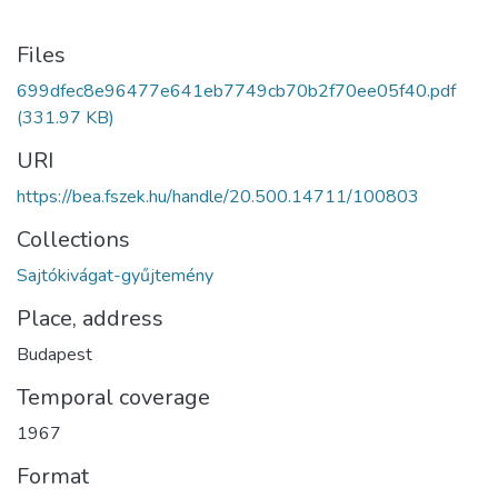
Files
699dfec8e96477e641eb7749cb70b2f70ee05f40.pdf
(331.97 KB)
URI
https://bea.fszek.hu/handle/20.500.14711/100803
Collections
Sajtókivágat-gyűjtemény
Place, address
Budapest
Temporal coverage
1967
Format