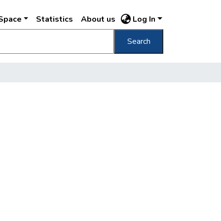
DSpace
Statistics
About us
Log In
Search