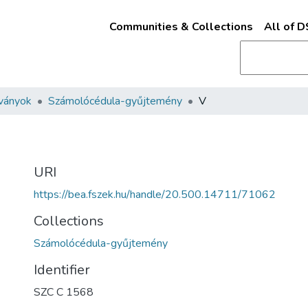
Communities & Collections
All of 
ványok
Számolócédula-gyűjtemény
V
URI
https://bea.fszek.hu/handle/20.500.14711/71062
Collections
Számolócédula-gyűjtemény
Identifier
SZC C 1568