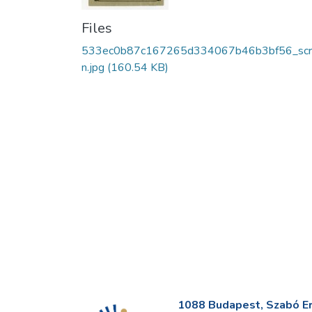
Files
533ec0b87c167265d334067b46b3bf56_scr
n.jpg
(160.54 KB)
1088 Budapest, Szabó Erv