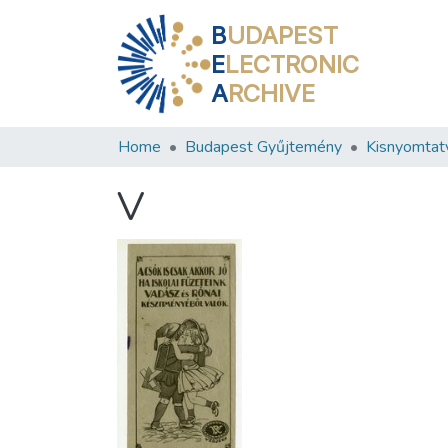
B
UDAPEST
E
LECTRONIC
A
RCHIVE
Home
Budapest Gyűjtemény
Kisnyomtat
V