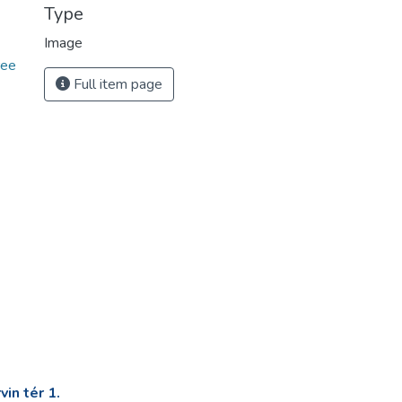
Type
Image
ee
Full item page
in tér 1.