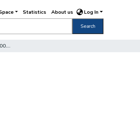
DSpace
Statistics
About us
Log In
Search
Az Országos Levéltár 200. évfordulója