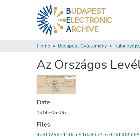
B
UDAPEST
E
LECTRONIC
A
RCHIVE
Home
Budapest Gyűjtemény
Különgyűjt
Az Országos Levél
Date
1956-06-08
Files
4d6f32663130cfe91da93d8c8763d308df6