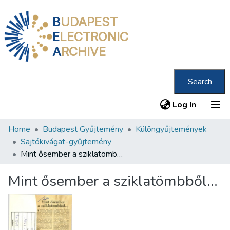
B
UDAPEST
E
LECTRONIC
A
RCHIVE
Search
(current
Log In
Home
Budapest Gyűjtemény
Különgyűjtemények
Communities & Collections
Sajtókivágat-gyűjtemény
All of DSpace
Mint ősember a sziklatömbből...
Statistics
Mint ősember a sziklatömbből...
About us