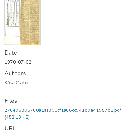
Date
1970-07-02
Authors
Kósa Csaba
Files
276e96305760a1aa305cf1a68cc94189e4195781.pdf
(452.13 KB)
URI