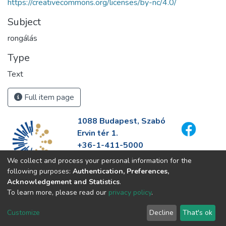
https://creativecommons.org/licenses/by-nc/4.0/
Subject
rongálás
Type
Text
Full item page
1088 Budapest, Szabó
Ervin tér 1.
+36-1-411-5000
info@fszek.hu
We collect and process your personal information for the
https://fszek.hu
following purposes:
Authentication, Preferences,
Acknowledgement and Statistics
.
To learn more, please read our
privacy policy
.
Customize
Decline
That's ok