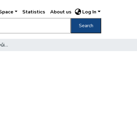
DSpace
Statistics
About us
Log In
Search
Számítóközpont a könnyűiparnak