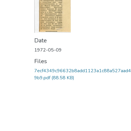
Date
1972-05-09
Files
7ecf4349c96632b8add1123a1c88a527aad
9b9.pdf
(88.58 KB)