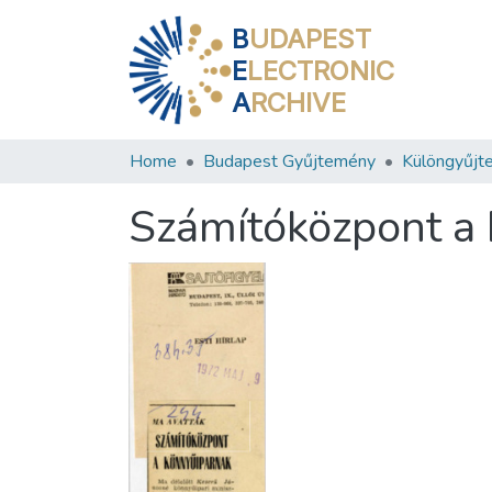
B
UDAPEST
E
LECTRONIC
A
RCHIVE
Home
Budapest Gyűjtemény
Különgyűjt
Számítóközpont a