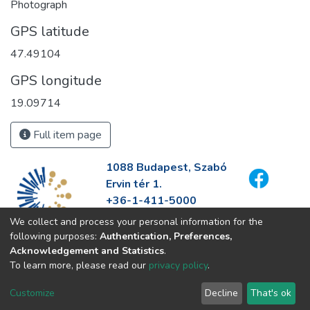
Photograph
GPS latitude
47.49104
GPS longitude
19.09714
Full item page
1088 Budapest, Szabó
Ervin tér 1.
+36-1-411-5000
info@fszek.hu
We collect and process your personal information for the
https://fszek.hu
following purposes:
Authentication, Preferences,
Acknowledgement and Statistics
.
To learn more, please read our
privacy policy
.
Customize
Decline
That's ok