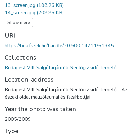
13_screen.jpg
(188.26 KB)
14_screen.jpg
(208.86 KB)
Show more
URI
https://bea.fszek.hu/handle/20.500.14711/61345
Collections
Budapest VIII. Salgótarjáni úti Neológ Zsidó Temető
Location, address
Budapest VIII. Salgótarjáni úti Neológ Zsidó Temető - Az
északi oldal mauzóleumai és falsírboltjai
Year the photo was taken
2005/2009
Type