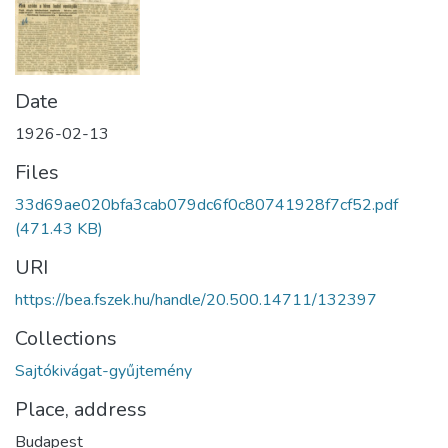
Date
1926-02-13
Files
33d69ae020bfa3cab079dc6f0c80741928f7cf52.pdf
(471.43 KB)
URI
https://bea.fszek.hu/handle/20.500.14711/132397
Collections
Sajtókivágat-gyűjtemény
Place, address
Budapest