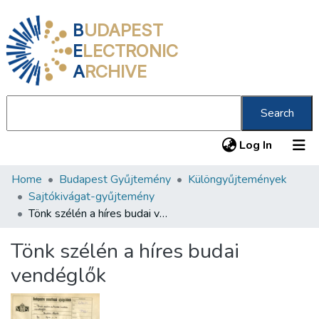
B
UDAPEST
E
LECTRONIC
A
RCHIVE
Search
(current
Log In
Home
Budapest Gyűjtemény
Különgyűjtemények
Communities & Collections
Sajtókivágat-gyűjtemény
All of DSpace
Tönk szélén a híres budai vendéglők
Statistics
Tönk szélén a híres budai
About us
vendéglők