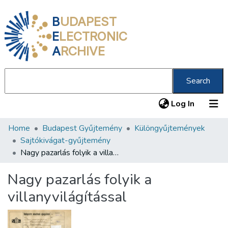
B
UDAPEST
E
LECTRONIC
A
RCHIVE
Search
(current
Log In
Home
Budapest Gyűjtemény
Különgyűjtemények
Communities & Collections
Sajtókivágat-gyűjtemény
All of DSpace
Nagy pazarlás folyik a villanyvilágítással
Statistics
Nagy pazarlás folyik a
About us
villanyvilágítással