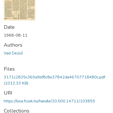
Date
1968-08-11
Authors
Vad Dezső
Files
3171c2835c369a9bf8c8e37842da46707718480c.pdf
(1012.33 KB)
URI
https://bea.fszek.hu/handle/20.500.14711/103855
Collections