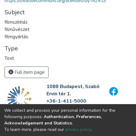
https://creativecommons.org/licenses/by-nc/4.0/
Subject
filmszínház
filművészet
filmgyártás
Type
Text
Full item page
1088 Budapest, Szabó
Ervin tér 1.
+36-1-411-5000
info@fszek.hu
We collect and process your personal information for the
https://fszek.hu
following purposes:
Authentication, Preferences,
Acknowledgement and Statistics
.
To learn more, please read our
privacy policy
.