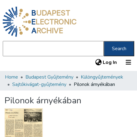
B
UDAPEST
E
LECTRONIC
A
RCHIVE
Search
(current
Log In
Home
Budapest Gyűjtemény
Különgyűjtemények
Communities & Collections
Sajtókivágat-gyűjtemény
Pilonok árnyékában
All of DSpace
Pilonok árnyékában
Statistics
About us